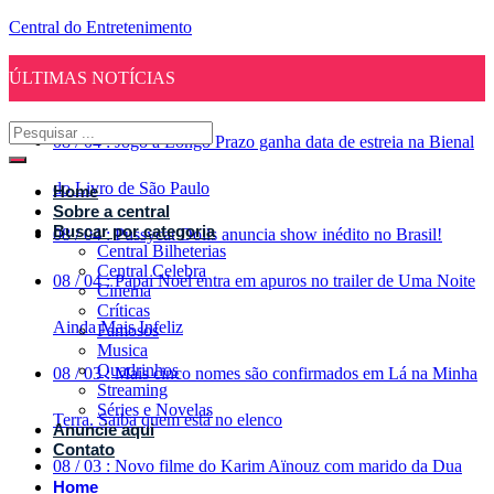
Central do Entretenimento
ÚLTIMAS NOTÍCIAS
08
/
04
:
Jogo a Longo Prazo ganha data de estreia na Bienal
do Livro de São Paulo
Home
Sobre a central
Buscar por categoria
08
/
04
:
Pussycat Dolls anuncia show inédito no Brasil!
Central Bilheterias
Central Celebra
08
/
04
:
Papai Noel entra em apuros no trailer de Uma Noite
Cinema
Críticas
Ainda Mais Infeliz
Famosos
Musica
Quadrinhos
08
/
03
:
Mais cinco nomes são confirmados em Lá na Minha
Streaming
Séries e Novelas
Terra. Saiba quem está no elenco
Anuncie aqui
Contato
08
/
03
:
Novo filme do Karim Aïnouz com marido da Dua
Home