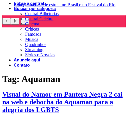
Sobre a central
Lipa ganha data de estreia no Brasil e no Festival do Rio
Buscar por categoria
Central Bilheterias
Central Celebra
Cinema
Críticas
Famosos
Musica
Quadrinhos
Streaming
Séries e Novelas
Anuncie aqui
Contato
Tag:
Aquaman
Visual do Namor em Pantera Negra 2 cai
na web e debocha do Aquaman para a
alegria dos LGBTS