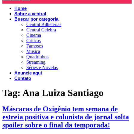
Home
Sobre a central
Buscar por categoria
Central Bilheterias
Central Celebra
Cinema
Críticas
Famosos
Musica
Quadrinhos
Streaming
Séries e Novelas
Anuncie aqui
Contato
Tag:
Ana Luiza Santiago
Máscaras de Oxigênio tem semana de
estreia positiva e colunista de jornal solta
spoiler sobre o final da temporada!