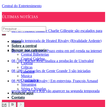
Central do Entretenimento
ÚLTIMAS NOTÍCIAS
08
/
07
:
Justice Smith e Charlie Gillespie são escalados para
segunda temporada de Heated Rivalry (Rivalidade Ardente)
Home
Sobre a central
Buscar por categoria
08
/
07
:
Jogo a Longo Prazo entra em pré-venda na internet
Central Bilheterias
Central Celebra
08
/
06
:
Rachel Reid finaliza a produção de Unrivaled
Cinema
Críticas
08
/
06
:
Gravações de Gente Grande 3 são iniciadas
Famosos
Musica
Quadrinhos
08
/
05
:
Heated Rivalry | Em entrevista, François Arnaud
Streaming
Séries e Novelas
revela que Scott e Kip vão aparecer na segunda temporada
Anuncie aqui
Contato