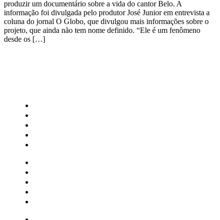
produzir um documentário sobre a vida do cantor Belo. A
informação foi divulgada pelo produtor José Junior em entrevista a
coluna do jornal O Globo, que divulgou mais informações sobre o
projeto, que ainda não tem nome definido. “Ele é um fenômeno
desde os […]
CATEGORIAS
Central Bilheterias
Central Celebra
Cinema
Críticas
Famosos
Central Bilheterias
Central Celebra
Cinema
Críticas
Famosos
Musica