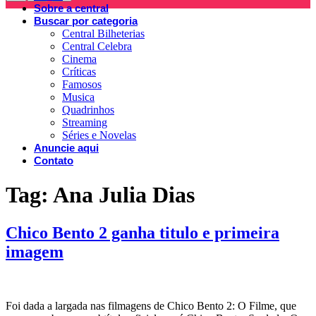
Sobre a central
Buscar por categoria
Central Bilheterias
Central Celebra
Cinema
Críticas
Famosos
Musica
Quadrinhos
Streaming
Séries e Novelas
Anuncie aqui
Contato
Tag:
Ana Julia Dias
Chico Bento 2 ganha titulo e primeira
imagem
Foi dada a largada nas filmagens de Chico Bento 2: O Filme, que