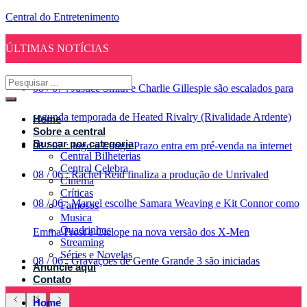
Central do Entretenimento
ÚLTIMAS NOTÍCIAS
08
/
07
:
Justice Smith e Charlie Gillespie são escalados para
segunda temporada de Heated Rivalry (Rivalidade Ardente)
Home
Sobre a central
Buscar por categoria
08
/
07
:
Jogo a Longo Prazo entra em pré-venda na internet
Central Bilheterias
Central Celebra
08
/
06
:
Rachel Reid finaliza a produção de Unrivaled
Cinema
Críticas
08
/
06
:
Marvel escolhe Samara Weaving e Kit Connor como
Famosos
Musica
Quadrinhos
Emma Frost e Ciclope na nova versão dos X-Men
Streaming
Séries e Novelas
08
/
06
:
Gravações de Gente Grande 3 são iniciadas
Anuncie aqui
Contato
Home