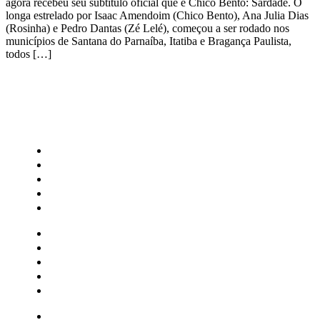
agora recebeu seu subtítulo oficial que é Chico Bento: Sardade. O
longa estrelado por Isaac Amendoim (Chico Bento), Ana Julia Dias
(Rosinha) e Pedro Dantas (Zé Lelé), começou a ser rodado nos
municípios de Santana do Parnaíba, Itatiba e Bragança Paulista,
todos […]
CATEGORIAS
Central Bilheterias
Central Celebra
Cinema
Críticas
Famosos
Central Bilheterias
Central Celebra
Cinema
Críticas
Famosos
Musica