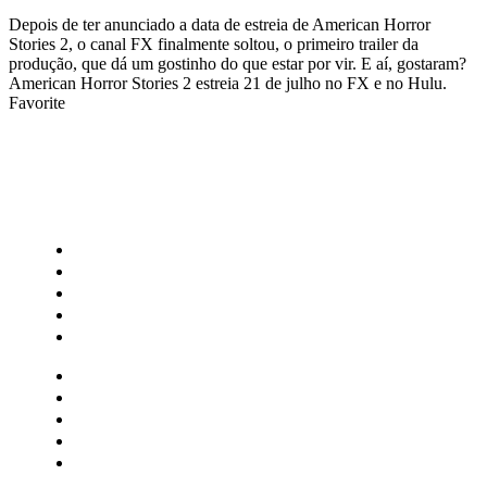
Depois de ter anunciado a data de estreia de American Horror
Stories 2, o canal FX finalmente soltou, o primeiro trailer da
produção, que dá um gostinho do que estar por vir. E aí, gostaram?
American Horror Stories 2 estreia 21 de julho no FX e no Hulu.
Favorite
CATEGORIAS
Central Bilheterias
Central Celebra
Cinema
Críticas
Famosos
Central Bilheterias
Central Celebra
Cinema
Críticas
Famosos