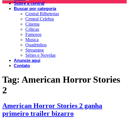
Sobre a central
Buscar por categoria
Central Bilheterias
Central Celebra
Cinema
Críticas
Famosos
Musica
Quadrinhos
Streaming
Séries e Novelas
Anuncie aqui
Contato
Tag:
American Horror Stories
2
American Horror Stories 2 ganha
primeiro trailer bizarro