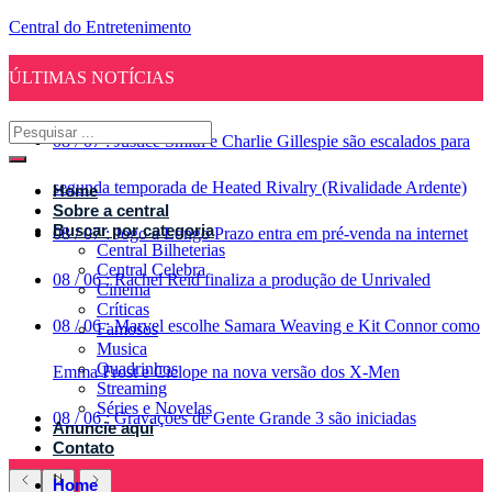
Central do Entretenimento
ÚLTIMAS NOTÍCIAS
08
/
07
:
Justice Smith e Charlie Gillespie são escalados para
segunda temporada de Heated Rivalry (Rivalidade Ardente)
Home
Sobre a central
Buscar por categoria
08
/
07
:
Jogo a Longo Prazo entra em pré-venda na internet
Central Bilheterias
Central Celebra
08
/
06
:
Rachel Reid finaliza a produção de Unrivaled
Cinema
Críticas
08
/
06
:
Marvel escolhe Samara Weaving e Kit Connor como
Famosos
Musica
Quadrinhos
Emma Frost e Ciclope na nova versão dos X-Men
Streaming
Séries e Novelas
08
/
06
:
Gravações de Gente Grande 3 são iniciadas
Anuncie aqui
Contato
Home