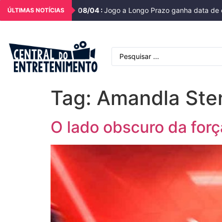
08
/
04
:
Jogo a Longo Prazo ganha data de e
ÚLTIMAS NOTÍCIAS
Tag:
Amandla Ste
O lado obscuro da forç