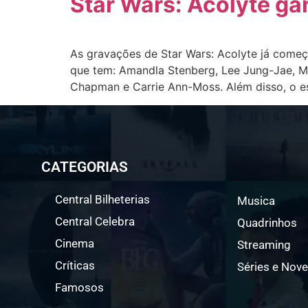
Star Wars: Acolyte ga
As gravações de Star Wars: Acolyte já começa
que tem: Amandla Stenberg, Lee Jung-Jae, Ma
Chapman e Carrie Ann-Moss. Além disso, o e
CATEGORIAS
Central Bilheterias
Musica
Central Celebra
Quadrinhos
Cinema
Streaming
Críticas
Séries e Nove
Famosos