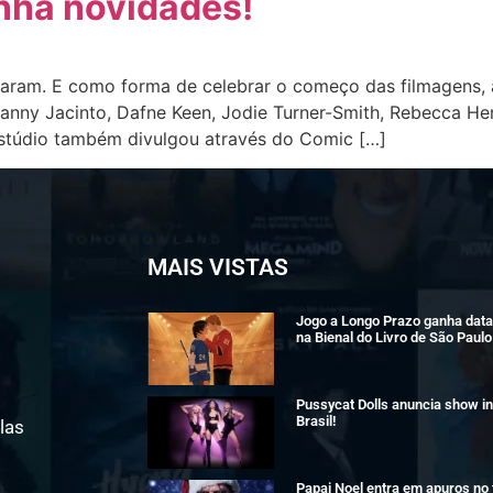
nha novidades!
ram. E como forma de celebrar o começo das filmagens, a L
nny Jacinto, Dafne Keen, Jodie Turner-Smith, Rebecca Hen
stúdio também divulgou através do Comic […]
MAIS VISTAS
Jogo a Longo Prazo ganha data 
na Bienal do Livro de São Paulo
Pussycat Dolls anuncia show in
Brasil!
las
Papai Noel entra em apuros no t