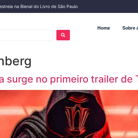
streia na Bienal do Livro de São Paulo
Home
Sobre a
nberg
a surge no primeiro trailer de