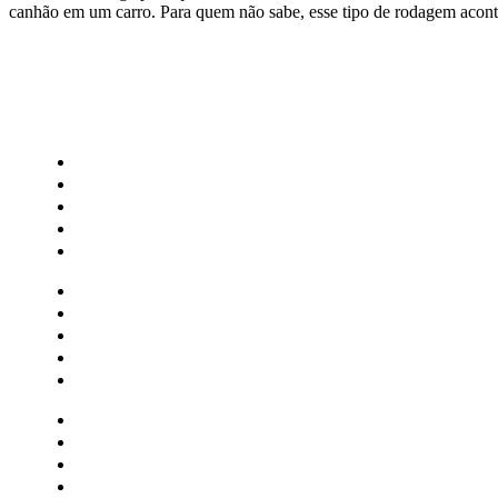
canhão em um carro. Para quem não sabe, esse tipo de rodagem acon
CATEGORIAS
Central Bilheterias
Central Celebra
Cinema
Críticas
Famosos
Central Bilheterias
Central Celebra
Cinema
Críticas
Famosos
Musica
Quadrinhos
Streaming
Séries e Novelas