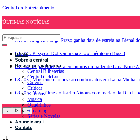
Central do Entretenimento
ÚLTIMAS NOTÍCIAS
08
/
04
:
Jogo a Longo Prazo ganha data de estreia na Bienal d
08
/
04
:
Pussycat Dolls anuncia show inédito no Brasil!
Home
Sobre a central
Buscar por categoria
08
/
04
:
Papai Noel entra em apuros no trailer de Uma Noite A
Central Bilheterias
Central Celebra
08
/
03
:
Mais cinco nomes são confirmados em Lá na Minha Te
Cinema
Críticas
08
/
03
:
Novo filme do Karim Aïnouz com marido da Dua Lipa g
Famosos
Musica
Quadrinhos
Streaming
Séries e Novelas
Anuncie aqui
Contato