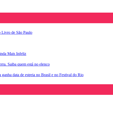
o Livro de São Paulo
inda Mais Infeliz
rra. Saiba quem está no elenco
anha data de estreia no Brasil e no Festival do Rio