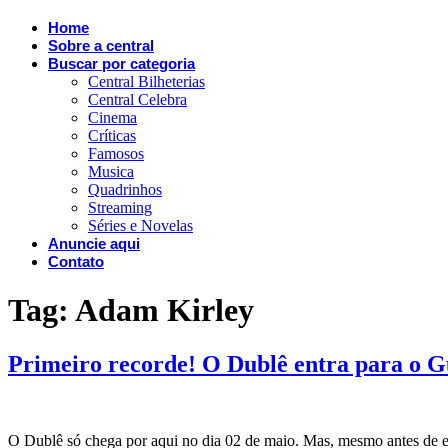
Home
Sobre a central
Buscar por categoria
Central Bilheterias
Central Celebra
Cinema
Críticas
Famosos
Musica
Quadrinhos
Streaming
Séries e Novelas
Anuncie aqui
Contato
Tag:
Adam Kirley
Primeiro recorde! O Dublê entra para o 
O Dublê só chega por aqui no dia 02 de maio. Mas, mesmo antes de es