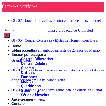
ÚLTIMAS NOTÍCIAS
08
/
07
:
Jogo a Longo Prazo entra em pré-venda na internet
08
/
06
:
Rachel Reid finaliza a produção de Unrivaled
08
/
05
:
Central Celebra as vitórias de Homem com H e a
Home
vitória dupla de Pernambuco na festa de 25 anos do Prêmio
Sobre a central
Buscar por categoria
Central Bilheterias
Grande Otelo
Central Celebra
Cinema
08
/
04
:
Suelly Franco assina contrato vitalício com a Globo e
Críticas
Famosos
é confirmada em Lá na Minha Terra
Musica
Quadrinhos
08
/
04
:
Jogo a Longo Prazo ganha data de estreia na Bienal
Streaming
Séries e Novelas
Anuncie aqui
do Livro de São Paulo
Contato