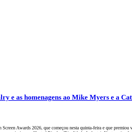
valry e as homenagens ao Mike Myers e a C
n Screen Awards 2026, que começou nesta quinta-feira e que premiou vá