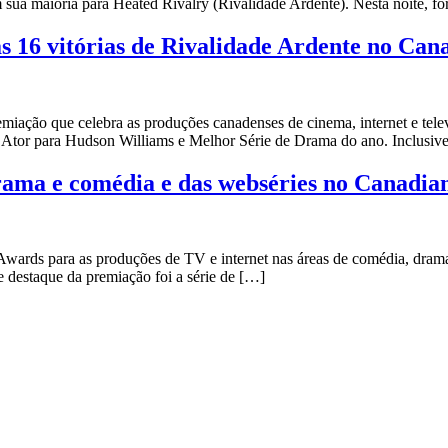
 em sua maioria para Heated Rivalry (Rivalidade Ardente). Nesta noite, 
s 16 vitórias de Rivalidade Ardente no Ca
ação que celebra as produções canadenses de cinema, internet e telev
r Ator para Hudson Williams e Melhor Série de Drama do ano. Inclusive
 drama e comédia e das webséries no Canadi
wards para as produções de TV e internet nas áreas de comédia, drama e 
de destaque da premiação foi a série de […]