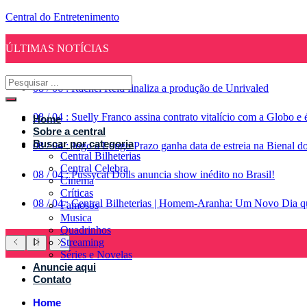
Central do Entretenimento
ÚLTIMAS NOTÍCIAS
08
/
06
:
Rachel Reid finaliza a produção de Unrivaled
08
/
04
:
Suelly Franco assina contrato vitalício com a Globo 
Home
Sobre a central
Buscar por categoria
08
/
04
:
Jogo a Longo Prazo ganha data de estreia na Bienal d
Central Bilheterias
Central Celebra
08
/
04
:
Pussycat Dolls anuncia show inédito no Brasil!
Cinema
Críticas
08
/
04
:
Central Bilheterias | Homem-Aranha: Um Novo Dia qu
Famosos
Musica
Quadrinhos
Streaming
Séries e Novelas
Anuncie aqui
Contato
Home