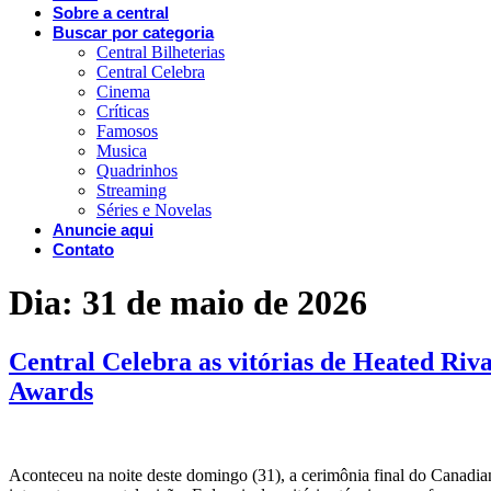
Sobre a central
Buscar por categoria
Central Bilheterias
Central Celebra
Cinema
Críticas
Famosos
Musica
Quadrinhos
Streaming
Séries e Novelas
Anuncie aqui
Contato
Dia:
31 de maio de 2026
Central Celebra as vitórias de Heated Ri
Awards
Aconteceu na noite deste domingo (31), a cerimônia final do Canadia