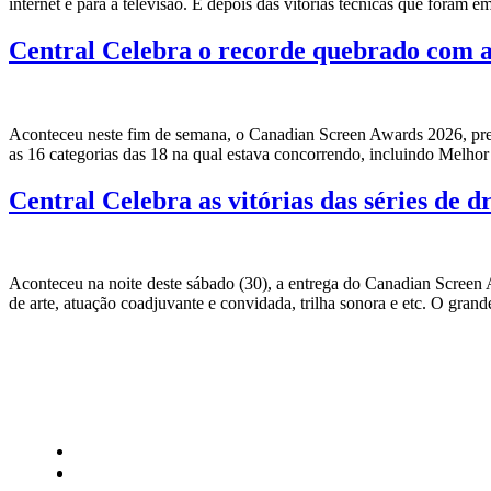
internet e para a televisão. E depois das vitórias técnicas que foram
Central Celebra o recorde quebrado com a
Aconteceu neste fim de semana, o Canadian Screen Awards 2026, premi
as 16 categorias das 18 na qual estava concorrendo, incluindo Melho
Central Celebra as vitórias das séries de
Aconteceu na noite deste sábado (30), a entrega do Canadian Screen A
de arte, atuação coadjuvante e convidada, trilha sonora e etc. O gran
CATEGORIAS
Central Bilheterias
Central Celebra